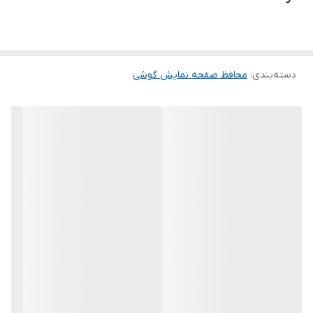
لمس لبه های گرد این محصول حس خوبی را در شما ایجاد می کند. این
گلس ضد خش باعث می شود تا شما بتوانید کیفیت اصلی صفحه
نمایش خود را حفظ نمایید و نهایت لذت را از کار کردن با آن ببرید. این
دسته‌بندی
:
محافظ صفحه نمایش گوشی
محافظ صفحه نمایش چربی گریز است و اثر انگشت شما را به خود جذب
نمیکند. اگر به دنبال محصولی با کیفیت هستید خرید این محافظ صفحه
نمایش را به شما پیشنهاد میکنیم.