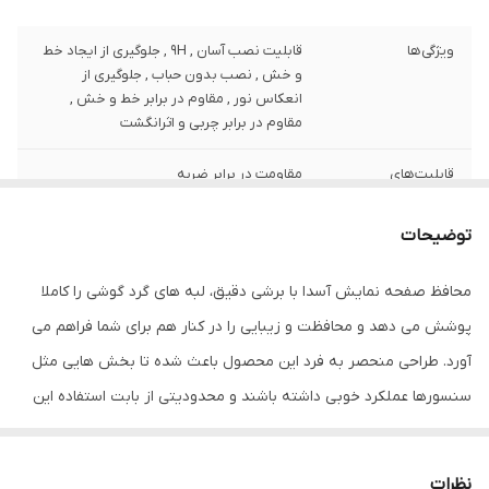
ویژگی‌ها
قابلیت نصب آسان , 9H , جلوگیری از ایجاد خط
و خش , نصب بدون حباب , جلوگیری از
انعکاس نور , مقاوم در برابر خط و خش ,
مقاوم در برابر چربی و اثرانگشت
قابلیت‌های
مقاومت در برابر ضربه
مقاومتی
توضیحات
ضخامت
0.2
محافظ صفحه نمایش آسدا با برشی دقیق، لبه های گرد گوشی را کاملا
دارای محافظ برای
جلو (صفحه نمایش)
قسمت
پوشش می دهد و محافظت و زیبایی را در کنار هم برای شما فراهم می
آورد. طراحی منحصر به فرد این محصول باعث شده تا بخش هایی مثل
رنگ
مشکی
سنسورها عملکرد خوبی داشته باشند و محدودیتی از بابت استفاده این
محافظ نداشته باشید. گلس آسدا به راحتی روی نمایشگر نصب می شود
و پس از جداسازی نیز اثری از چسب روی نمایشگر باقی نخواهد ماند.
نظرات