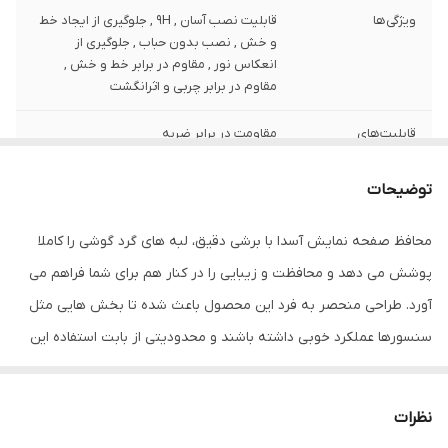
ویژگی‌ها
قابلیت نصب آسان , 9H , جلوگیری از ایجاد خط
و خش , نصب بدون حباب , جلوگیری از
انعکاس نور , مقاوم در برابر خط و خش ,
مقاوم در برابر چربی و اثرانگشت
قابلیت‌های
مقاومت در برابر ضربه
مقاومتی
توضیحات
ضخامت
0.2
محافظ صفحه نمایش آسدا با برشی دقیق، لبه های گرد گوشی را کاملا
دارای محافظ برای
جلو (صفحه نمایش)
قسمت
پوشش می دهد و محافظت و زیبایی را در کنار هم برای شما فراهم می
آورد. طراحی منحصر به فرد این محصول باعث شده تا بخش هایی مثل
رنگ
بی رنگ
سنسورها عملکرد خوبی داشته باشند و محدودیتی از بابت استفاده این
محافظ نداشته باشید. گلس آسدا به راحتی روی نمایشگر نصب می شود
و پس از جداسازی نیز اثری از چسب روی نمایشگر باقی نخواهد ماند.
نظرات
لمس لبه های گرد این محصول حس خوبی را در شما ایجاد می کند. این