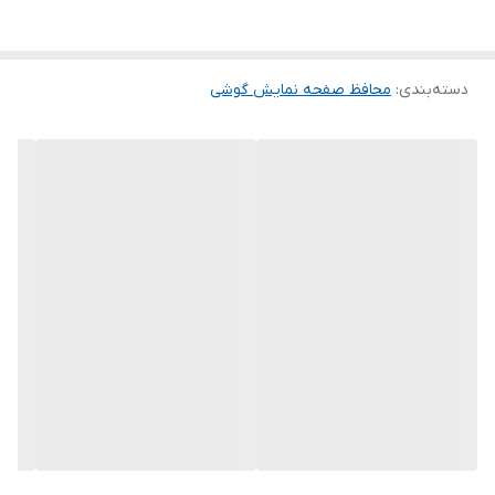
گلس ضد خش باعث می شود تا شما بتوانید کیفیت اصلی صفحه
نمایش خود را حفظ نمایید و نهایت لذت را از کار کردن با آن ببرید. این
دسته‌بندی
:
محافظ صفحه نمایش گوشی
محافظ صفحه نمایش چربی گریز است و اثر انگشت شما را به خود جذب
نمیکند. اگر به دنبال محصولی با کیفیت هستید خرید این محافظ صفحه
نمایش را به شما پیشنهاد میکنیم.