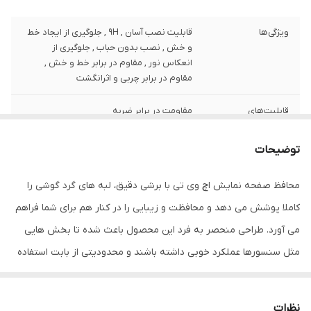
ویژگی‌ها
قابلیت نصب آسان , 9H , جلوگیری از ایجاد خط
و خش , نصب بدون حباب , جلوگیری از
انعکاس نور , مقاوم در برابر خط و خش ,
مقاوم در برابر چربی و اثرانگشت
قابلیت‌های
مقاومت در برابر ضربه
مقاومتی
توضیحات
ضخامت
0.2
محافظ صفحه نمایش اچ وی تی با برشی دقیق، لبه های گرد گوشی را
دارای محافظ برای
جلو (صفحه نمایش)
قسمت
کاملا پوشش می دهد و محافظت و زیبایی را در کنار هم برای شما فراهم
می آورد. طراحی منحصر به فرد این محصول باعث شده تا بخش هایی
رنگ
بی رنگ
مثل سنسورها عملکرد خوبی داشته باشند و محدودیتی از بابت استفاده
این محافظ نداشته باشید. گلس اچ وی تی به راحتی روی نمایشگر نصب
می شود و پس از جداسازی نیز اثری از چسب روی نمایشگر باقی نخواهد
نظرات