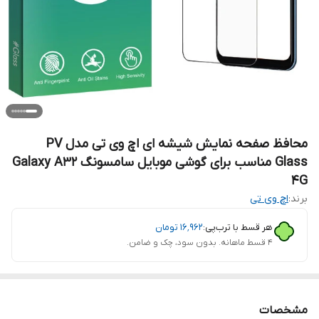
محافظ صفحه نمایش شیشه ای اچ وی تی مدل PV
Glass مناسب برای گوشی موبایل سامسونگ Galaxy A32
4G
برند:
اچ وی تی
هر قسط با ترب‌پی:
۱۶٬۹۶۲
تومان
۴ قسط ماهانه. بدون سود، چک و ضامن.
مشخصات