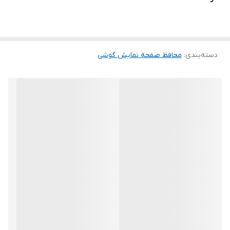
ماند. لمس لبه های گرد این محصول حس خوبی را در شما ایجاد می کند.
این گلس ضد خش باعث می شود تا شما بتوانید کیفیت اصلی صفحه
نمایش خود را حفظ نمایید و نهایت لذت را از کار کردن با آن ببرید. این
دسته‌بندی
:
محافظ صفحه نمایش گوشی
محافظ صفحه نمایش چربی گریز است و اثر انگشت شما را به خود جذب
نمیکند. اگر به دنبال محصولی با کیفیت هستید خرید این محافظ صفحه
نمایش را به شما پیشنهاد میکنیم.