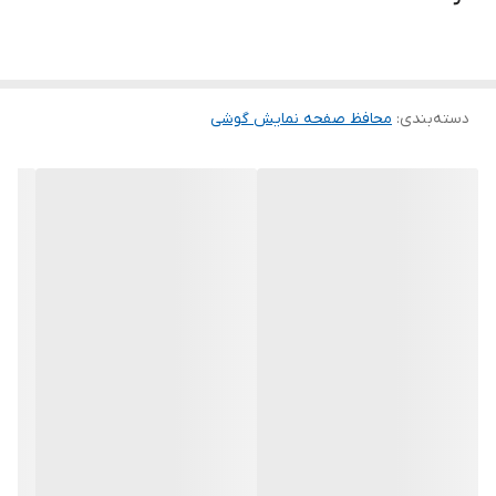
ماند. لمس لبه های گرد این محصول حس خوبی را در شما ایجاد می کند.
این گلس ضد خش باعث می شود تا شما بتوانید کیفیت اصلی صفحه
نمایش خود را حفظ نمایید و نهایت لذت را از کار کردن با آن ببرید. این
دسته‌بندی
:
محافظ صفحه نمایش گوشی
محافظ صفحه نمایش چربی گریز است و اثر انگشت شما را به خود جذب
نمیکند. اگر به دنبال محصولی با کیفیت هستید خرید این محافظ صفحه
نمایش را به شما پیشنهاد میکنیم.