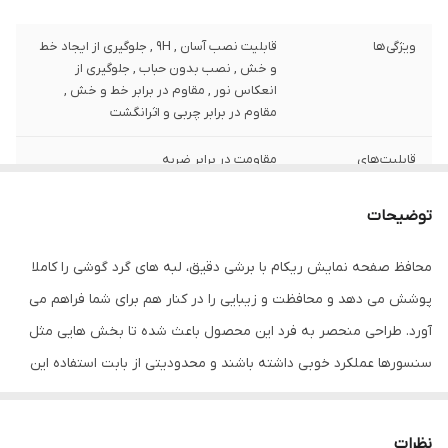
ویژگی‌ها
قابلیت نصب آسان , 9H , جلوگیری از ایجاد خط
و خش , نصب بدون حباب , جلوگیری از
انعکاس نور , مقاوم در برابر خط و خش ,
مقاوم در برابر چربی و اثرانگشت
قابلیت‌های
مقاومت در برابر ضربه
مقاومتی
توضیحات
ضخامت
0.2
محافظ صفحه نمایش ریکام با برشی دقیق، لبه های گرد گوشی را کاملا
دارای محافظ برای
جلو (صفحه نمایش)
قسمت
پوشش می دهد و محافظت و زیبایی را در کنار هم برای شما فراهم می
آورد. طراحی منحصر به فرد این محصول باعث شده تا بخش هایی مثل
رنگ
بی رنگ
سنسورها عملکرد خوبی داشته باشند و محدودیتی از بابت استفاده این
محافظ نداشته باشید. گلس ریکام به راحتی روی نمایشگر نصب می
شود و پس از جداسازی نیز اثری از چسب روی نمایشگر باقی نخواهد
نظرات