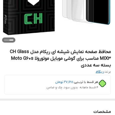
محافظ صفحه نمایش شیشه ای ریکام مدل CH Glass
MIX3 مناسب برای گوشی موبایل موتورولا Moto G60s
بسته سه عددی
برند:
ریکام
هر قسط با ترب‌پی:
۲۷٬۱۶۸
تومان
۴ قسط ماهانه. بدون سود، چک و ضامن.
مشخصات