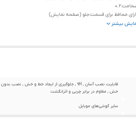
خامت
:
0.2
رای محافظ برای قسمت
:
جلو (صفحه نمایش)
نگ
:
مشکی
مایش بیشتر
قابلیت نصب آسان , 9H , جلوگیری از ایجاد خط و خش , 
خش , مقاوم در برابر چربی و اثرانگشت
سایر گوشی‌های موبایل
0.2
جلو (صفحه نمایش)