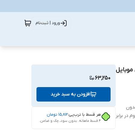
ورود | ثبت‌نام
رای گوشی موبایل
63,250
افزودن به سبد خرید
ب بدون
هر قسط با ترب‌پی:
۱۵٬۸۱۲
تومان
 در برابر
۴ قسط ماهانه. بدون سود، چک و ضامن.