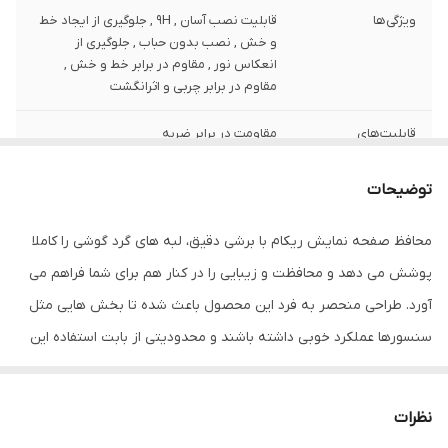
ویژگی‌ها
قابلیت نصب آسان , 9H , جلوگیری از ایجاد خط
و خش , نصب بدون حباب , جلوگیری از
انعکاس نور , مقاوم در برابر خط و خش ,
مقاوم در برابر چربی و اثرانگشت
قابلیت‌های
مقاومت در برابر ضربه
مقاومتی
توضیحات
ضخامت
0.2
محافظ صفحه نمایش ریکام با برشی دقیق، لبه های گرد گوشی را کاملا
دارای محافظ برای
جلو (صفحه نمایش)
قسمت
پوشش می دهد و محافظت و زیبایی را در کنار هم برای شما فراهم می
آورد. طراحی منحصر به فرد این محصول باعث شده تا بخش هایی مثل
رنگ
مشکی
سنسورها عملکرد خوبی داشته باشند و محدودیتی از بابت استفاده این
محافظ نداشته باشید. گلس ریکام به راحتی روی نمایشگر نصب می
شود و پس از جداسازی نیز اثری از چسب روی نمایشگر باقی نخواهد
نظرات
ماند. لمس لبه های گرد این محصول حس خوبی را در شما ایجاد می کند.