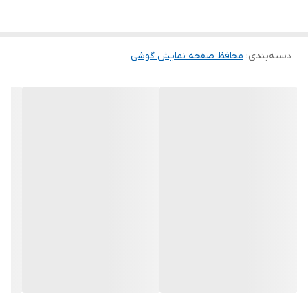
این گلس ضد خش باعث می شود تا شما بتوانید کیفیت اصلی صفحه
نمایش خود را حفظ نمایید و نهایت لذت را از کار کردن با آن ببرید. این
دسته‌بندی
:
محافظ صفحه نمایش گوشی
محافظ صفحه نمایش چربی گریز است و اثر انگشت شما را به خود جذب
نمیکند. اگر به دنبال محصولی با کیفیت هستید خرید این محافظ صفحه
نمایش را به شما پیشنهاد میکنیم.