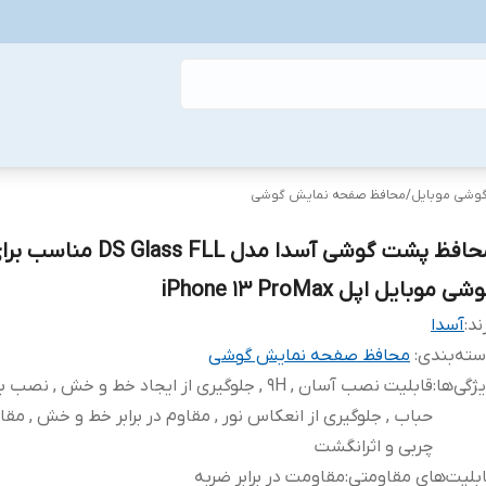
گوشی موبایل
/
محافظ صفحه نمایش گوشی
محافظ پشت گوشی آسدا مدل DS Glass FLL مناسب
شی موبایل اپل iPhone 13 ProMax
ند:
آسدا
ته‌بندی
:
محافظ صفحه نمایش گوشی
ژگی‌ها
:
قابلیت نصب آسان , 9H , جلوگیری از ایجاد خط و خش , نص
حباب , جلوگیری از انعکاس نور , مقاوم در برابر خط و خش , مقاوم
چربی و اثرانگشت
بلیت‌های مقاومتی
:
مقاومت در برابر ضربه