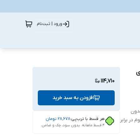
ورود | ثبت‌نام
 برای
114,710
افزودن به سبد خرید
ب بدون
هر قسط با ترب‌پی:
۲۸٬۶۷۸
تومان
 در برابر
۴ قسط ماهانه. بدون سود، چک و ضامن.