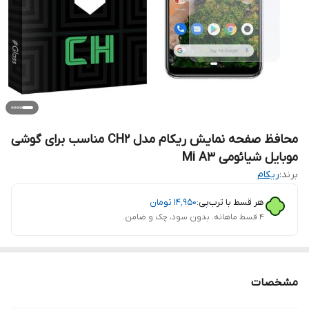
محافظ صفحه نمایش ریکام مدل CH2 مناسب برای گوشی
موبایل شیائومی Mi A3
برند:
ریکام
هر قسط با ترب‌پی:
۱۴٬۹۵۰
تومان
۴ قسط ماهانه. بدون سود، چک و ضامن.
مشخصات