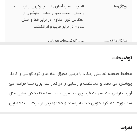
ویژگی‌ها
قابلیت نصب آسان , 9H , جلوگیری از ایجاد خط
و خش , نصب بدون حباب , جلوگیری از
انعکاس نور , مقاوم در برابر خط و خش ,
مقاوم در برابر چربی و اثرانگشت
سازگار با گوشی
سایر گوشی‌های موبایل
موبایل
توضیحات
ضخامت
0.2
محافظ صفحه نمایش ریکام با برشی دقیق، لبه های گرد گوشی را کاملا
دارای محافظ برای
جلو (صفحه نمایش)
قسمت
پوشش می دهد و محافظت و زیبایی را در کنار هم برای شما فراهم می
آورد. طراحی منحصر به فرد این محصول باعث شده تا بخش هایی مثل
رنگ
بی رنگ شفاف
سنسورها عملکرد خوبی داشته باشند و محدودیتی از بابت استفاده این
محافظ نداشته باشید. گلس ریکام به راحتی روی نمایشگر نصب می
شود و پس از جداسازی نیز اثری از چسب روی نمایشگر باقی نخواهد
نظرات
ماند. لمس لبه های گرد این محصول حس خوبی را در شما ایجاد می کند.