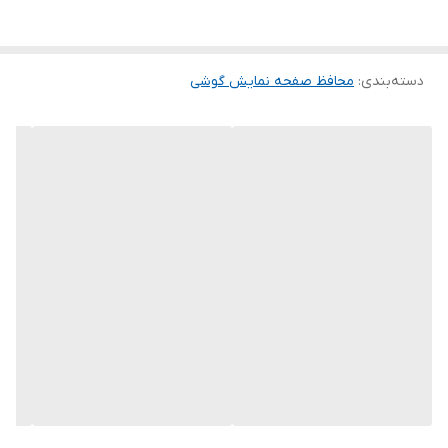
این گلس ضد خش باعث می شود تا شما بتوانید کیفیت اصلی صفحه
نمایش خود را حفظ نمایید و نهایت لذت را از کار کردن با آن ببرید. این
دسته‌بندی
:
محافظ صفحه نمایش گوشی
محافظ صفحه نمایش چربی گریز است و اثر انگشت شما را به خود جذب
نمیکند. اگر به دنبال محصولی با کیفیت هستید خرید این محافظ صفحه
نمایش را به شما پیشنهاد میکنیم.