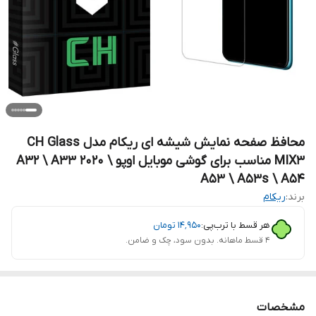
محافظ صفحه نمایش شیشه ای ریکام مدل CH Glass
MIX3 مناسب برای گوشی موبایل اوپو A32 \ A33 2020 \
A53 \ A53s \ A54
برند:
ریکام
هر قسط با ترب‌پی:
۱۴٬۹۵۰
تومان
۴ قسط ماهانه. بدون سود، چک و ضامن.
مشخصات