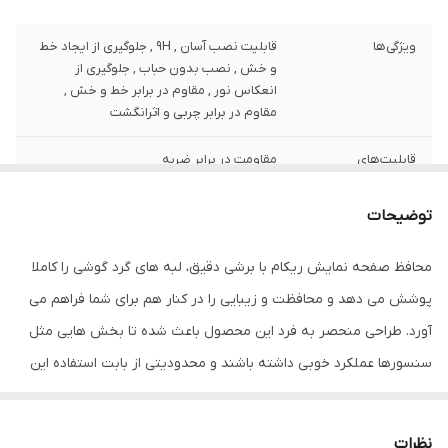
ویژگی‌ها
قابلیت نصب آسان , 9H , جلوگیری از ایجاد خط
و خش , نصب بدون حباب , جلوگیری از
انعکاس نور , مقاوم در برابر خط و خش ,
مقاوم در برابر چربی و اثرانگشت
قابلیت‌های
مقاومت در برابر ضربه
مقاومتی
توضیحات
ضخامت
0.2
محافظ صفحه نمایش ریکام با برشی دقیق، لبه های گرد گوشی را کاملا
دارای محافظ برای
جلو (صفحه نمایش)
قسمت
پوشش می دهد و محافظت و زیبایی را در کنار هم برای شما فراهم می
آورد. طراحی منحصر به فرد این محصول باعث شده تا بخش هایی مثل
رنگ
بی رنگ
سنسورها عملکرد خوبی داشته باشند و محدودیتی از بابت استفاده این
محافظ نداشته باشید. گلس ریکام به راحتی روی نمایشگر نصب می
شود و پس از جداسازی نیز اثری از چسب روی نمایشگر باقی نخواهد
نظرات