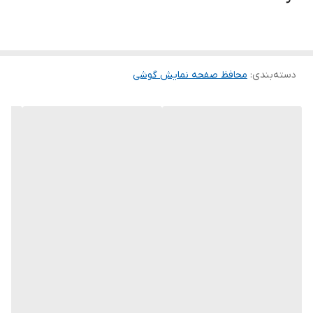
ماند. لمس لبه های گرد این محصول حس خوبی را در شما ایجاد می کند.
این گلس ضد خش باعث می شود تا شما بتوانید کیفیت اصلی صفحه
نمایش خود را حفظ نمایید و نهایت لذت را از کار کردن با آن ببرید. این
دسته‌بندی
:
محافظ صفحه نمایش گوشی
محافظ صفحه نمایش چربی گریز است و اثر انگشت شما را به خود جذب
نمیکند. اگر به دنبال محصولی با کیفیت هستید خرید این محافظ صفحه
نمایش را به شما پیشنهاد میکنیم.