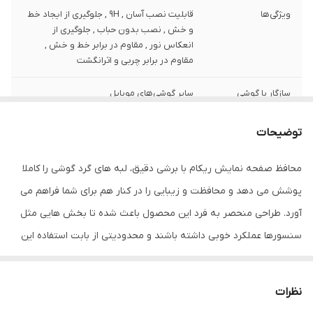
ویژگی‌ها
قابلیت نصب آسان , 9H , جلوگیری از ایجاد خط
و خش , نصب بدون حباب , جلوگیری از
انعکاس نور , مقاوم در برابر خط و خش ,
مقاوم در برابر چربی و اثرانگشت
سازگار با گوشی
سایر گوشی‌های موبایل
موبایل
توضیحات
ضخامت
0.2
محافظ صفحه نمایش ریکام با برشی دقیق، لبه های گرد گوشی را کاملا
دارای محافظ برای
جلو (صفحه نمایش)
قسمت
پوشش می دهد و محافظت و زیبایی را در کنار هم برای شما فراهم می
آورد. طراحی منحصر به فرد این محصول باعث شده تا بخش هایی مثل
رنگ
بی رنگ شفاف
سنسورها عملکرد خوبی داشته باشند و محدودیتی از بابت استفاده این
محافظ نداشته باشید. گلس ریکام به راحتی روی نمایشگر نصب می
شود و پس از جداسازی نیز اثری از چسب روی نمایشگر باقی نخواهد
نظرات
ماند. لمس لبه های گرد این محصول حس خوبی را در شما ایجاد می کند.