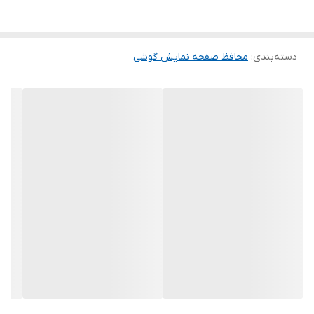
این گلس ضد خش باعث می شود تا شما بتوانید کیفیت اصلی صفحه
نمایش خود را حفظ نمایید و نهایت لذت را از کار کردن با آن ببرید. این
دسته‌بندی
:
محافظ صفحه نمایش گوشی
محافظ صفحه نمایش چربی گریز است و اثر انگشت شما را به خود جذب
نمیکند. اگر به دنبال محصولی با کیفیت هستید خرید این محافظ صفحه
نمایش را به شما پیشنهاد میکنیم.