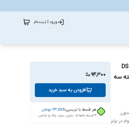
ورود | ثبت‌نام
DS Glass 
94,300
یل موتورولا One Vision Plus بسته سه
افزودن به سبد خرید
هر قسط با ترب‌پی:
۲۳٬۵۷۵
تومان
ب بدون
۴ قسط ماهانه. بدون سود، چک و ضامن.
 در برابر