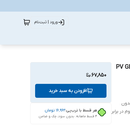
ورود | ثبت‌نام
 تی مدل PV Glass MIX
67,850
افزودن به سبد خرید
ب بدون
هر قسط با ترب‌پی:
۱۶٬۹۶۲
تومان
 در برابر
۴ قسط ماهانه. بدون سود، چک و ضامن.