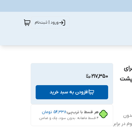
ورود | ثبت‌نام
CH مناسب برای
217,350
ه محافظ پشت
افزودن به سبد خرید
هر قسط با ترب‌پی:
۵۴٬۳۳۸
تومان
ب بدون
۴ قسط ماهانه. بدون سود، چک و ضامن.
 در برابر