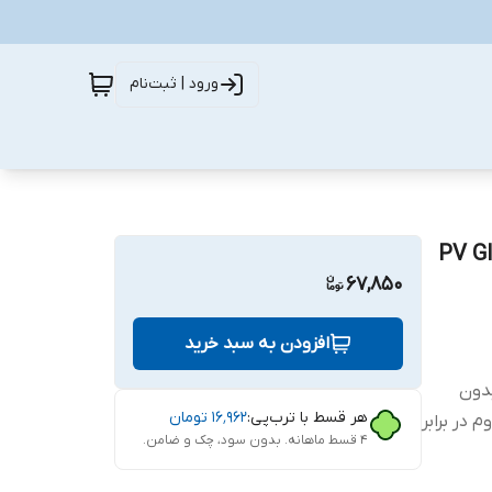
ورود | ثبت‌نام
 تی مدل PV Glass MIX
67,850
افزودن به سبد خرید
ب بدون
هر قسط با ترب‌پی:
۱۶٬۹۶۲
تومان
 در برابر
۴ قسط ماهانه. بدون سود، چک و ضامن.