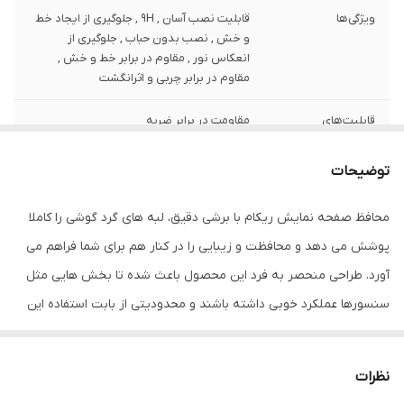
ویژگی‌ها
قابلیت نصب آسان , 9H , جلوگیری از ایجاد خط
و خش , نصب بدون حباب , جلوگیری از
انعکاس نور , مقاوم در برابر خط و خش ,
مقاوم در برابر چربی و اثرانگشت
قابلیت‌های
مقاومت در برابر ضربه
مقاومتی
توضیحات
ضخامت
0.2
محافظ صفحه نمایش ریکام با برشی دقیق، لبه های گرد گوشی را کاملا
دارای محافظ برای
جلو (صفحه نمایش)
قسمت
پوشش می دهد و محافظت و زیبایی را در کنار هم برای شما فراهم می
آورد. طراحی منحصر به فرد این محصول باعث شده تا بخش هایی مثل
رنگ
بی رنگ
سنسورها عملکرد خوبی داشته باشند و محدودیتی از بابت استفاده این
محافظ نداشته باشید. گلس ریکام به راحتی روی نمایشگر نصب می
شود و پس از جداسازی نیز اثری از چسب روی نمایشگر باقی نخواهد
نظرات
ماند. لمس لبه های گرد این محصول حس خوبی را در شما ایجاد می کند.