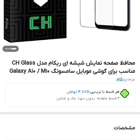
محافظ صفحه نمایش شیشه ای ریکام مدل CH Glass
مناسب برای گوشی موبایل سامسونگ Galaxy A10 / M10
برند:
ریکام
هر قسط با ترب‌پی:
۱۲٬۸۷۵
تومان
۴ قسط ماهانه. بدون سود، چک و ضامن.
مشخصات