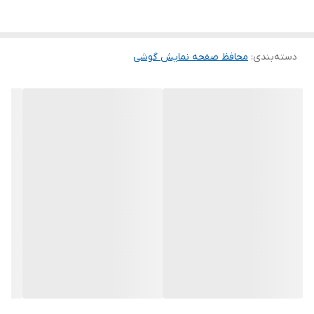
این گلس ضد خش باعث می شود تا شما بتوانید کیفیت اصلی صفحه
نمایش خود را حفظ نمایید و نهایت لذت را از کار کردن با آن ببرید. این
دسته‌بندی
:
محافظ صفحه نمایش گوشی
محافظ صفحه نمایش چربی گریز است و اثر انگشت شما را به خود جذب
نمیکند. اگر به دنبال محصولی با کیفیت هستید خرید این محافظ صفحه
نمایش را به شما پیشنهاد میکنیم.