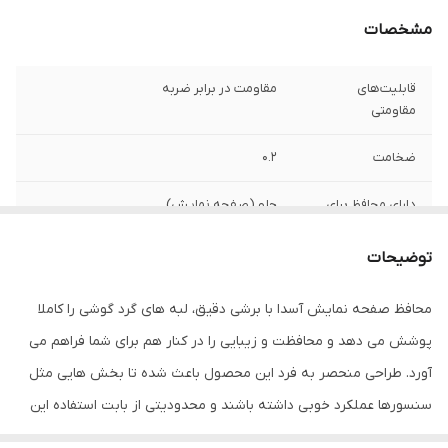
مشخصات
قابلیت‌های
مقاومت در برابر ضربه
مقاومتی
ضخامت
0.2
دارای محافظ برای
جلو (صفحه نمایش)
قسمت
توضیحات
ویژگی‌ها
قابلیت نصب آسان , 9H , جلوگیری از ایجاد خط
و خش , نصب بدون حباب , جلوگیری از
محافظ صفحه نمایش آسدا با برشی دقیق، لبه های گرد گوشی را کاملا
انعکاس نور , مقاوم در برابر خط و خش ,
مقاوم در برابر چربی و اثرانگشت
پوشش می دهد و محافظت و زیبایی را در کنار هم برای شما فراهم می
آورد. طراحی منحصر به فرد این محصول باعث شده تا بخش هایی مثل
سنسورها عملکرد خوبی داشته باشند و محدودیتی از بابت استفاده این
محافظ نداشته باشید. گلس آسدا به راحتی روی نمایشگر نصب می شود