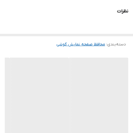
و پس از جداسازی نیز اثری از چسب روی نمایشگر باقی نخواهد ماند.
نظرات
لمس لبه های گرد این محصول حس خوبی را در شما ایجاد می کند. این
گلس ضد خش باعث می شود تا شما بتوانید کیفیت اصلی صفحه
نمایش خود را حفظ نمایید و نهایت لذت را از کار کردن با آن ببرید. این
دسته‌بندی
:
محافظ صفحه نمایش گوشی
محافظ صفحه نمایش چربی گریز است و اثر انگشت شما را به خود جذب
نمیکند. اگر به دنبال محصولی با کیفیت هستید خرید این محافظ صفحه
نمایش را به شما پیشنهاد میکنیم.