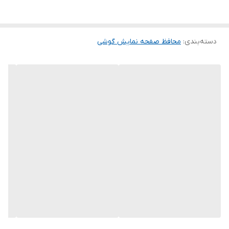
گلس ضد خش باعث می شود تا شما بتوانید کیفیت اصلی صفحه
نمایش خود را حفظ نمایید و نهایت لذت را از کار کردن با آن ببرید. این
دسته‌بندی
:
محافظ صفحه نمایش گوشی
محافظ صفحه نمایش چربی گریز است و اثر انگشت شما را به خود جذب
نمیکند. اگر به دنبال محصولی با کیفیت هستید خرید این محافظ صفحه
نمایش را به شما پیشنهاد میکنیم.