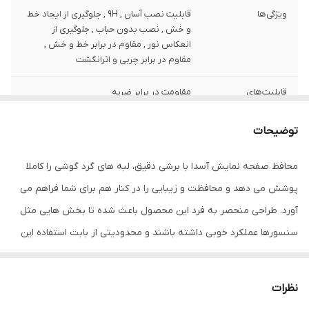
ویژگی‌ها
قابلیت نصب آسان , 9H , جلوگیری از ایجاد خط
و خش , نصب بدون حباب , جلوگیری از
انعکاس نور , مقاوم در برابر خط و خش ,
مقاوم در برابر چربی و اثرانگشت
قابلیت‌های
مقاومت در برابر ضربه
مقاومتی
توضیحات
ضخامت
0.2
محافظ صفحه نمایش آسدا با برشی دقیق، لبه های گرد گوشی را کاملا
دارای محافظ برای
جلو (صفحه نمایش)
قسمت
پوشش می دهد و محافظت و زیبایی را در کنار هم برای شما فراهم می
آورد. طراحی منحصر به فرد این محصول باعث شده تا بخش هایی مثل
رنگ
مشکی
سنسورها عملکرد خوبی داشته باشند و محدودیتی از بابت استفاده این
محافظ نداشته باشید. گلس آسدا به راحتی روی نمایشگر نصب می شود
و پس از جداسازی نیز اثری از چسب روی نمایشگر باقی نخواهد ماند.
نظرات
لمس لبه های گرد این محصول حس خوبی را در شما ایجاد می کند. این