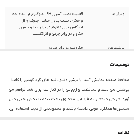
ویژگی‌ها
قابلیت نصب آسان , 9H , جلوگیری از ایجاد خط
و خش , نصب بدون حباب , جلوگیری از
انعکاس نور , مقاوم در برابر خط و خش ,
مقاوم در برابر چربی و اثرانگشت
قابلیت‌های
مقاومت در برابر ضربه
مقاومتی
توضیحات
ضخامت
0.2
محافظ صفحه نمایش آسدا با برشی دقیق، لبه های گرد گوشی را کاملا
دارای محافظ برای
جلو (صفحه نمایش)
قسمت
پوشش می دهد و محافظت و زیبایی را در کنار هم برای شما فراهم می
آورد. طراحی منحصر به فرد این محصول باعث شده تا بخش هایی مثل
رنگ
بی رنگ
سنسورها عملکرد خوبی داشته باشند و محدودیتی از بابت استفاده این
محافظ نداشته باشید. گلس آسدا به راحتی روی نمایشگر نصب می شود
و پس از جداسازی نیز اثری از چسب روی نمایشگر باقی نخواهد ماند.
نظرات