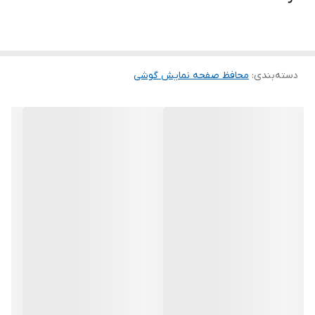
لمس لبه های گرد این محصول حس خوبی را در شما ایجاد می کند. این
گلس ضد خش باعث می شود تا شما بتوانید کیفیت اصلی صفحه
نمایش خود را حفظ نمایید و نهایت لذت را از کار کردن با آن ببرید. این
دسته‌بندی
:
محافظ صفحه نمایش گوشی
محافظ صفحه نمایش چربی گریز است و اثر انگشت شما را به خود جذب
نمیکند. اگر به دنبال محصولی با کیفیت هستید خرید این محافظ صفحه
نمایش را به شما پیشنهاد میکنیم.