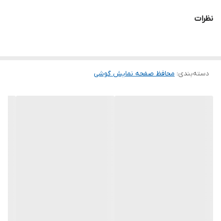
و پس از جداسازی نیز اثری از چسب روی نمایشگر باقی نخواهد ماند.
نظرات
لمس لبه های گرد این محصول حس خوبی را در شما ایجاد می کند. این
گلس ضد خش باعث می شود تا شما بتوانید کیفیت اصلی صفحه
نمایش خود را حفظ نمایید و نهایت لذت را از کار کردن با آن ببرید. این
دسته‌بندی
:
محافظ صفحه نمایش گوشی
محافظ صفحه نمایش چربی گریز است و اثر انگشت شما را به خود جذب
نمیکند. اگر به دنبال محصولی با کیفیت هستید خرید این محافظ صفحه
نمایش را به شما پیشنهاد میکنیم.