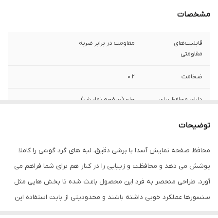
مشخصات
قابلیت‌های
مقاومت در برابر ضربه
مقاومتی
ضخامت
0.2
دارای محافظ برای
جلو (صفحه نمایش)
قسمت
توضیحات
ویژگی‌ها
قابلیت نصب آسان , 9H , جلوگیری از ایجاد خط
و خش , نصب بدون حباب , جلوگیری از
محافظ صفحه نمایش آسدا با برشی دقیق، لبه های گرد گوشی را کاملا
انعکاس نور , مقاوم در برابر خط و خش ,
مقاوم در برابر چربی و اثرانگشت
پوشش می دهد و محافظت و زیبایی را در کنار هم برای شما فراهم می
آورد. طراحی منحصر به فرد این محصول باعث شده تا بخش هایی مثل
سنسورها عملکرد خوبی داشته باشند و محدودیتی از بابت استفاده این
محافظ نداشته باشید. گلس آسدا به راحتی روی نمایشگر نصب می شود