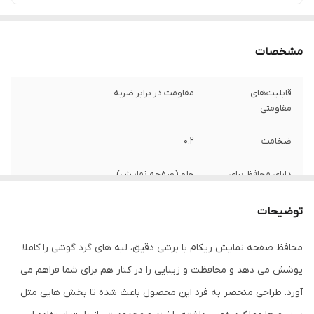
مشخصات
قابلیت‌های
مقاومت در برابر ضربه
مقاومتی
ضخامت
0.2
دارای محافظ برای
جلو (صفحه نمایش)
قسمت
توضیحات
ویژگی‌ها
قابلیت نصب آسان , 9H , جلوگیری از ایجاد خط
و خش , نصب بدون حباب , جلوگیری از
محافظ صفحه نمایش ریکام با برشی دقیق، لبه های گرد گوشی را کاملا
انعکاس نور , مقاوم در برابر خط و خش ,
مقاوم در برابر چربی و اثرانگشت
پوشش می دهد و محافظت و زیبایی را در کنار هم برای شما فراهم می
آورد. طراحی منحصر به فرد این محصول باعث شده تا بخش هایی مثل