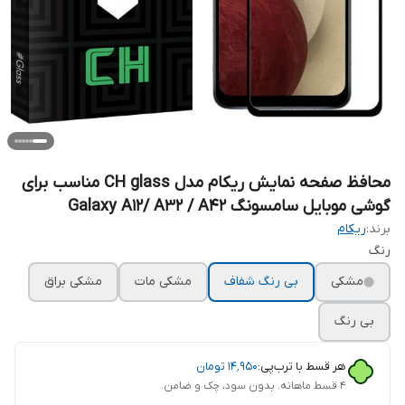
محافظ صفحه نمایش ریکام مدل CH glass مناسب برای
گوشی موبایل سامسونگ Galaxy A12/ A32 / A42
برند:
ریکام
رنگ
مشکی
بی رنگ شفاف
مشکی مات
مشکی براق
بی رنگ
هر قسط با ترب‌پی:
۱۴٬۹۵۰
تومان
۴ قسط ماهانه. بدون سود، چک و ضامن.