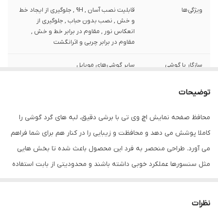
ویژگی‌ها
قابلیت نصب آسان , 9H , جلوگیری از ایجاد خط
و خش , نصب بدون حباب , جلوگیری از
انعکاس نور , مقاوم در برابر خط و خش ,
مقاوم در برابر چربی و اثرانگشت
سازگار با گوشی
سایر گوشی‌های موبایل
موبایل
توضیحات
ضخامت
0.2
محافظ صفحه نمایش اچ وی تی با برشی دقیق، لبه های گرد گوشی را
دارای محافظ برای
جلو (صفحه نمایش)
قسمت
کاملا پوشش می دهد و محافظت و زیبایی را در کنار هم برای شما فراهم
می آورد. طراحی منحصر به فرد این محصول باعث شده تا بخش هایی
رنگ
مشکی
مثل سنسورها عملکرد خوبی داشته باشند و محدودیتی از بابت استفاده
این محافظ نداشته باشید. گلس اچ وی تی به راحتی روی نمایشگر نصب
می شود و پس از جداسازی نیز اثری از چسب روی نمایشگر باقی نخواهد
نظرات
ماند. لمس لبه های گرد این محصول حس خوبی را در شما ایجاد می کند.