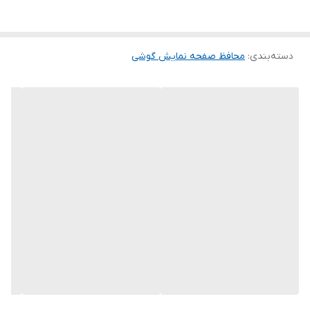
این گلس ضد خش باعث می شود تا شما بتوانید کیفیت اصلی صفحه
نمایش خود را حفظ نمایید و نهایت لذت را از کار کردن با آن ببرید. این
دسته‌بندی
:
محافظ صفحه نمایش گوشی
محافظ صفحه نمایش چربی گریز است و اثر انگشت شما را به خود جذب
نمیکند. اگر به دنبال محصولی با کیفیت هستید خرید این محافظ صفحه
نمایش را به شما پیشنهاد میکنیم.