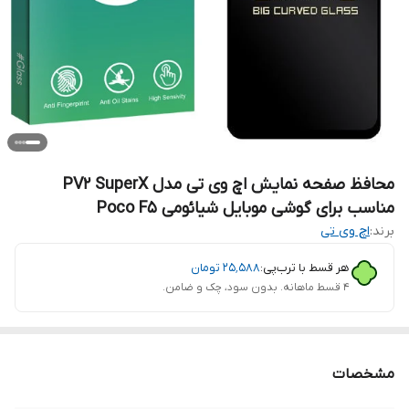
محافظ صفحه نمایش اچ وی تی مدل PV2 SuperX
مناسب برای گوشی موبایل شیائومی Poco F5
برند:
اچ وی تی
هر قسط با ترب‌پی:
۲۵٬۵۸۸
تومان
۴ قسط ماهانه. بدون سود، چک و ضامن.
مشخصات