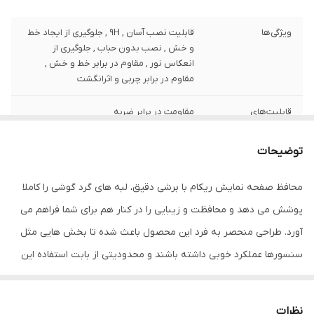
ویژگی‌ها
قابلیت نصب آسان , 9H , جلوگیری از ایجاد خط
و خش , نصب بدون حباب , جلوگیری از
انعکاس نور , مقاوم در برابر خط و خش ,
مقاوم در برابر چربی و اثرانگشت
قابلیت‌های
مقاومت در برابر ضربه
مقاومتی
توضیحات
ضخامت
0.2
محافظ صفحه نمایش ریکام با برشی دقیق، لبه های گرد گوشی را کاملا
دارای محافظ برای
جلو (صفحه نمایش)
قسمت
پوشش می دهد و محافظت و زیبایی را در کنار هم برای شما فراهم می
آورد. طراحی منحصر به فرد این محصول باعث شده تا بخش هایی مثل
رنگ
مشکی
سنسورها عملکرد خوبی داشته باشند و محدودیتی از بابت استفاده این
محافظ نداشته باشید. گلس ریکام به راحتی روی نمایشگر نصب می
شود و پس از جداسازی نیز اثری از چسب روی نمایشگر باقی نخواهد
نظرات