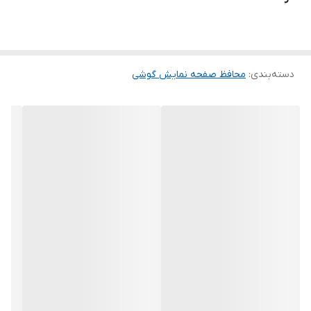
ماند. لمس لبه های گرد این محصول حس خوبی را در شما ایجاد می کند.
این گلس ضد خش باعث می شود تا شما بتوانید کیفیت اصلی صفحه
نمایش خود را حفظ نمایید و نهایت لذت را از کار کردن با آن ببرید. این
دسته‌بندی
:
محافظ صفحه نمایش گوشی
محافظ صفحه نمایش چربی گریز است و اثر انگشت شما را به خود جذب
نمیکند. اگر به دنبال محصولی با کیفیت هستید خرید این محافظ صفحه
نمایش را به شما پیشنهاد میکنیم.