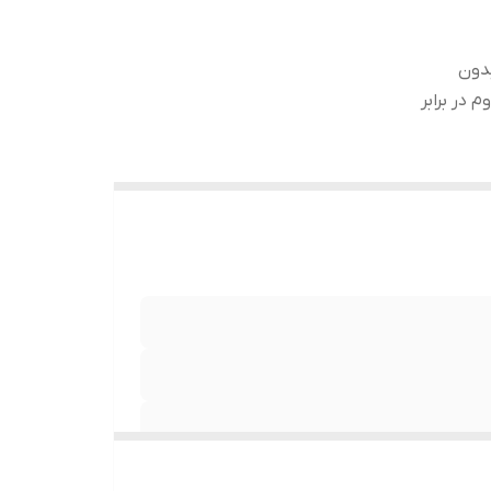
ب بدون
 در برابر
نصب بدون حباب , جلوگیری از انعکاس نور , مقاوم در برابر خط و