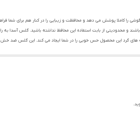
خش , مقاوم در برابر چربی و اثرانگشت
وشی را کاملا پوشش می دهد و محافظت و زیبایی را در کنار هم برای شما فرا
شند و محدودیتی از بابت استفاده این محافظ نداشته باشید. گلس آسدا به ر
ه های گرد این محصول حس خوبی را در شما ایجاد می کند. این گلس ضد خش 
با آن ببرید. این محافظ صفحه نمایش چربی گریز است و اثر انگشت شما را به خ
د میکنیم.
ید.