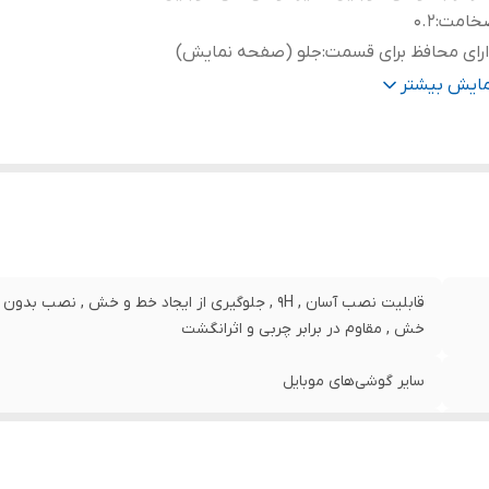
خامت
:
0.2
رای محافظ برای قسمت
:
جلو (صفحه نمایش)
نگ
:
مشکی
مایش بیشتر
قابلیت نصب آسان , 9H , جلوگیری از ایجاد خط و خش , 
خش , مقاوم در برابر چربی و اثرانگشت
سایر گوشی‌های موبایل
0.2
جلو (صفحه نمایش)