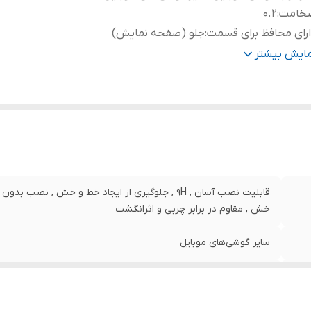
خامت
:
0.2
رای محافظ برای قسمت
:
جلو (صفحه نمایش)
نگ
:
مشکی
مایش بیشتر
قابلیت نصب آسان , 9H , جلوگیری از ایجاد خط و خش , 
خش , مقاوم در برابر چربی و اثرانگشت
سایر گوشی‌های موبایل
0.2
جلو (صفحه نمایش)