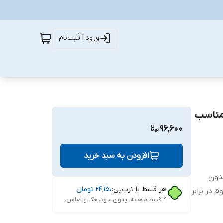
ورود | ثبت‌نام
فحه نمایش حریم شخصی اچ وی تی مدل PV2 مناسب
96,600
افزودن به سبد خرید
ب بدون
هر قسط با ترب‌پی:
۲۴٬۱۵۰
تومان
 در برابر
۴ قسط ماهانه. بدون سود، چک و ضامن.