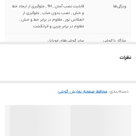
ویژگی‌ها
قابلیت نصب آسان , 9H , جلوگیری از ایجاد خط
و خش , نصب بدون حباب , جلوگیری از
انعکاس نور , مقاوم در برابر خط و خش ,
مقاوم در برابر چربی و اثرانگشت
سازگار با گوشی
سایر گوشی‌های موبایل
موبایل
نظرات
دارای محافظ برای
پشت , جلو (صفحه نمایش)
قسمت
رنگ
بی رنگ شفاف
دسته‌بندی
:
محافظ صفحه نمایش گوشی