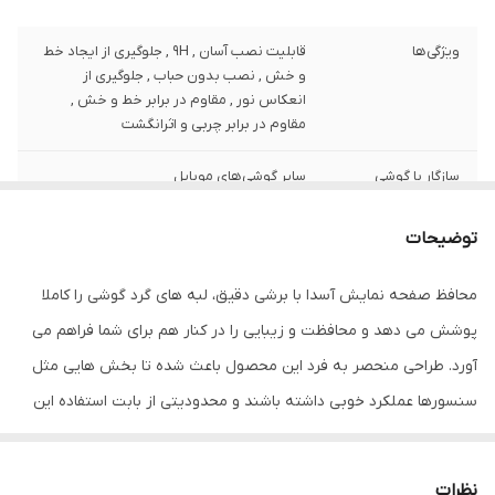
ویژگی‌ها
قابلیت نصب آسان , 9H , جلوگیری از ایجاد خط
و خش , نصب بدون حباب , جلوگیری از
انعکاس نور , مقاوم در برابر خط و خش ,
مقاوم در برابر چربی و اثرانگشت
سازگار با گوشی
سایر گوشی‌های موبایل
موبایل
توضیحات
ضخامت
0.2
محافظ صفحه نمایش آسدا با برشی دقیق، لبه های گرد گوشی را کاملا
دارای محافظ برای
جلو (صفحه نمایش)
قسمت
پوشش می دهد و محافظت و زیبایی را در کنار هم برای شما فراهم می
آورد. طراحی منحصر به فرد این محصول باعث شده تا بخش هایی مثل
رنگ
مشکی
سنسورها عملکرد خوبی داشته باشند و محدودیتی از بابت استفاده این
محافظ نداشته باشید. گلس آسدا به راحتی روی نمایشگر نصب می شود
و پس از جداسازی نیز اثری از چسب روی نمایشگر باقی نخواهد ماند.
نظرات