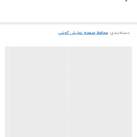
لمس لبه های گرد این محصول حس خوبی را در شما ایجاد می کند. این
گلس ضد خش باعث می شود تا شما بتوانید کیفیت اصلی صفحه
نمایش خود را حفظ نمایید و نهایت لذت را از کار کردن با آن ببرید. این
دسته‌بندی
:
محافظ صفحه نمایش گوشی
محافظ صفحه نمایش چربی گریز است و اثر انگشت شما را به خود جذب
نمیکند. اگر به دنبال محصولی با کیفیت هستید خرید این محافظ صفحه
نمایش را به شما پیشنهاد میکنیم.