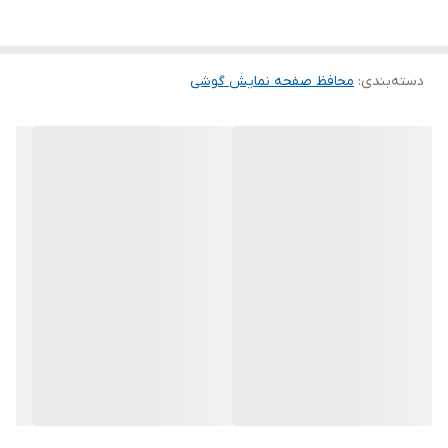
گلس ضد خش باعث می شود تا شما بتوانید کیفیت اصلی صفحه
نمایش خود را حفظ نمایید و نهایت لذت را از کار کردن با آن ببرید. این
دسته‌بندی
:
محافظ صفحه نمایش گوشی
محافظ صفحه نمایش چربی گریز است و اثر انگشت شما را به خود جذب
نمیکند. اگر به دنبال محصولی با کیفیت هستید خرید این محافظ صفحه
نمایش را به شما پیشنهاد میکنیم.