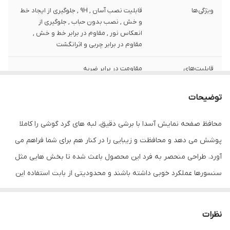
ویژگی‌ها
قابلیت نصب آسان , 9H , جلوگیری از ایجاد خط
و خش , نصب بدون حباب , جلوگیری از
انعکاس نور , مقاوم در برابر خط و خش ,
مقاوم در برابر چربی و اثرانگشت
قابلیت‌های
مقاومت در برابر ضربه
مقاومتی
توضیحات
ضخامت
0.2
محافظ صفحه نمایش آسدا با برشی دقیق، لبه های گرد گوشی را کاملا
دارای محافظ برای
جلو (صفحه نمایش)
قسمت
پوشش می دهد و محافظت و زیبایی را در کنار هم برای شما فراهم می
آورد. طراحی منحصر به فرد این محصول باعث شده تا بخش هایی مثل
رنگ
مشکی
سنسورها عملکرد خوبی داشته باشند و محدودیتی از بابت استفاده این
محافظ نداشته باشید. گلس آسدا به راحتی روی نمایشگر نصب می شود
و پس از جداسازی نیز اثری از چسب روی نمایشگر باقی نخواهد ماند.
نظرات
لمس لبه های گرد این محصول حس خوبی را در شما ایجاد می کند. این