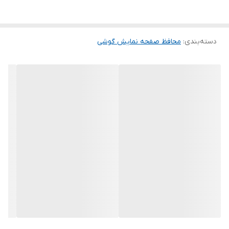
این گلس ضد خش باعث می شود تا شما بتوانید کیفیت اصلی صفحه
نمایش خود را حفظ نمایید و نهایت لذت را از کار کردن با آن ببرید. این
دسته‌بندی
:
محافظ صفحه نمایش گوشی
محافظ صفحه نمایش چربی گریز است و اثر انگشت شما را به خود جذب
نمیکند. اگر به دنبال محصولی با کیفیت هستید خرید این محافظ صفحه
نمایش را به شما پیشنهاد میکنیم.