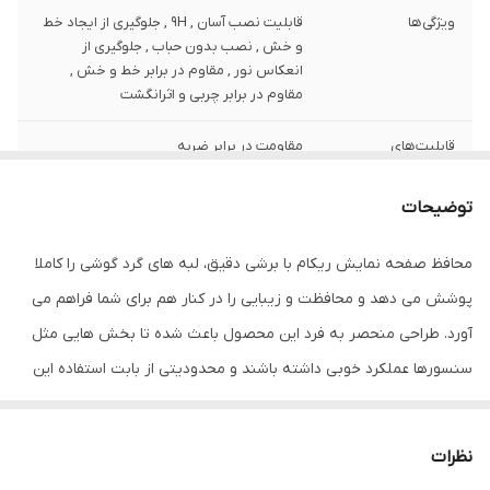
ویژگی‌ها
قابلیت نصب آسان , 9H , جلوگیری از ایجاد خط
و خش , نصب بدون حباب , جلوگیری از
انعکاس نور , مقاوم در برابر خط و خش ,
مقاوم در برابر چربی و اثرانگشت
قابلیت‌های
مقاومت در برابر ضربه
مقاومتی
توضیحات
ضخامت
0.2
محافظ صفحه نمایش ریکام با برشی دقیق، لبه های گرد گوشی را کاملا
دارای محافظ برای
جلو (صفحه نمایش)
قسمت
پوشش می دهد و محافظت و زیبایی را در کنار هم برای شما فراهم می
آورد. طراحی منحصر به فرد این محصول باعث شده تا بخش هایی مثل
رنگ
مشکی
سنسورها عملکرد خوبی داشته باشند و محدودیتی از بابت استفاده این
محافظ نداشته باشید. گلس ریکام به راحتی روی نمایشگر نصب می
شود و پس از جداسازی نیز اثری از چسب روی نمایشگر باقی نخواهد
نظرات
ماند. لمس لبه های گرد این محصول حس خوبی را در شما ایجاد می کند.