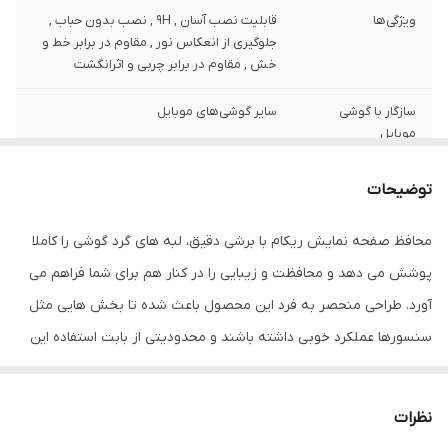
ویژگی‌ها
قابلیت نصب آسان , 9H , نصب بدون حباب ,
جلوگیری از انعکاس نور , مقاوم در برابر خط و
خش , مقاوم در برابر چربی و اثرانگشت
سازگار با گوشی
سایر گوشی‌های موبایل
موبایل
ضخامت
0.2
توضیحات
دارای محافظ برای
جلو (صفحه نمایش)
محافظ صفحه نمایش ریکام با برشی دقیق، لبه های گرد گوشی را کاملا
قسمت
پوشش می دهد و محافظت و زیبایی را در کنار هم برای شما فراهم می
رنگ
مشکی
آورد. طراحی منحصر به فرد این محصول باعث شده تا بخش هایی مثل
سنسورها عملکرد خوبی داشته باشند و محدودیتی از بابت استفاده این
محافظ نداشته باشید. گلس ریکام به راحتی روی نمایشگر نصب می
شود و پس از جداسازی نیز اثری از چسب روی نمایشگر باقی نخواهد
نظرات
ماند. لمس لبه های گرد این محصول حس خوبی را در شما ایجاد می کند.