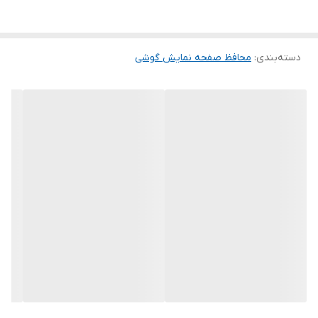
این گلس ضد خش باعث می شود تا شما بتوانید کیفیت اصلی صفحه
نمایش خود را حفظ نمایید و نهایت لذت را از کار کردن با آن ببرید. این
دسته‌بندی
:
محافظ صفحه نمایش گوشی
محافظ صفحه نمایش چربی گریز است و اثر انگشت شما را به خود جذب
نمیکند. اگر به دنبال محصولی با کیفیت هستید خرید این محافظ صفحه
نمایش را به شما پیشنهاد میکنیم.