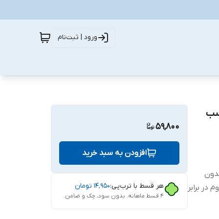
ورود | ثبت‌نام
CH Glass MIX0 مناسب
59,800
افزودن به سبد خرید
ب بدون
هر قسط با ترب‌پی:
۱۴٬۹۵۰
تومان
 در برابر
۴ قسط ماهانه. بدون سود، چک و ضامن.