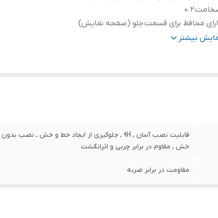
خامت
:
0.2
رای محافظ برای قسمت
:
جلو (صفحه نمایش)
نگ
:
مشکی
مایش بیشتر
قابلیت نصب آسان , 9H , جلوگیری از ایجاد خط و خش , 
خش , مقاوم در برابر چربی و اثرانگشت
مقاومت در برابر ضربه
0.2
جلو (صفحه نمایش)