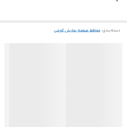
ماند. لمس لبه های گرد این محصول حس خوبی را در شما ایجاد می کند.
این گلس ضد خش باعث می شود تا شما بتوانید کیفیت اصلی صفحه
نمایش خود را حفظ نمایید و نهایت لذت را از کار کردن با آن ببرید. این
دسته‌بندی
:
محافظ صفحه نمایش گوشی
محافظ صفحه نمایش چربی گریز است و اثر انگشت شما را به خود جذب
نمیکند. اگر به دنبال محصولی با کیفیت هستید خرید این محافظ صفحه
نمایش را به شما پیشنهاد میکنیم.