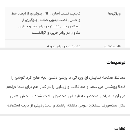
ویژگی‌ها
قابلیت نصب آسان , 9H , جلوگیری از ایجاد خط
و خش , نصب بدون حباب , جلوگیری از
انعکاس نور , مقاوم در برابر خط و خش ,
مقاوم در برابر چربی و اثرانگشت
قابلیت‌های
مقاومت در برابر ضربه
مقاومتی
توضیحات
ضخامت
0.2
محافظ صفحه نمایش اچ وی تی با برشی دقیق، لبه های گرد گوشی را
دارای محافظ برای
جلو (صفحه نمایش)
قسمت
کاملا پوشش می دهد و محافظت و زیبایی را در کنار هم برای شما فراهم
می آورد. طراحی منحصر به فرد این محصول باعث شده تا بخش هایی
رنگ
بی رنگ
مثل سنسورها عملکرد خوبی داشته باشند و محدودیتی از بابت استفاده
این محافظ نداشته باشید. گلس اچ وی تی به راحتی روی نمایشگر نصب
می شود و پس از جداسازی نیز اثری از چسب روی نمایشگر باقی نخواهد
نظرات