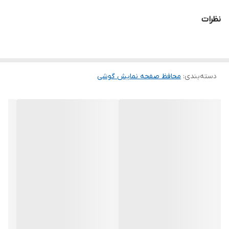
شود و پس از جداسازی نیز اثری از چسب روی نمایشگر باقی نخواهد
نظرات
ماند. لمس لبه های گرد این محصول حس خوبی را در شما ایجاد می کند.
این گلس ضد خش باعث می شود تا شما بتوانید کیفیت اصلی صفحه
نمایش خود را حفظ نمایید و نهایت لذت را از کار کردن با آن ببرید. این
دسته‌بندی
:
محافظ صفحه نمایش گوشی
محافظ صفحه نمایش چربی گریز است و اثر انگشت شما را به خود جذب
نمیکند. اگر به دنبال محصولی با کیفیت هستید خرید این محافظ صفحه
نمایش را به شما پیشنهاد میکنیم.