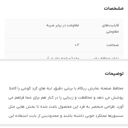
مشخصات
قابلیت‌های
مقاومت در برابر ضربه
مقاومتی
ضخامت
0.2
دارای محافظ برای
جلو (صفحه نمایش)
قسمت
توضیحات
ویژگی‌ها
قابلیت نصب آسان , 9H , جلوگیری از ایجاد خط
و خش , نصب بدون حباب , جلوگیری از
محافظ صفحه نمایش ریکام با برشی دقیق، لبه های گرد گوشی را کاملا
انعکاس نور , مقاوم در برابر خط و خش ,
مقاوم در برابر چربی و اثرانگشت
پوشش می دهد و محافظت و زیبایی را در کنار هم برای شما فراهم می
آورد. طراحی منحصر به فرد این محصول باعث شده تا بخش هایی مثل
سنسورها عملکرد خوبی داشته باشند و محدودیتی از بابت استفاده این
محافظ نداشته باشید. گلس ریکام به راحتی روی نمایشگر نصب می