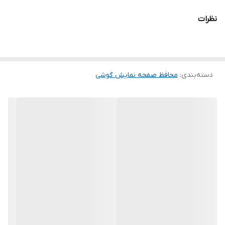
می شود و پس از جداسازی نیز اثری از چسب روی نمایشگر باقی نخواهد
نظرات
ماند. لمس لبه های گرد این محصول حس خوبی را در شما ایجاد می کند.
این گلس ضد خش باعث می شود تا شما بتوانید کیفیت اصلی صفحه
نمایش خود را حفظ نمایید و نهایت لذت را از کار کردن با آن ببرید. این
دسته‌بندی
:
محافظ صفحه نمایش گوشی
محافظ صفحه نمایش چربی گریز است و اثر انگشت شما را به خود جذب
نمیکند. اگر به دنبال محصولی با کیفیت هستید خرید این محافظ صفحه
نمایش را به شما پیشنهاد میکنیم.