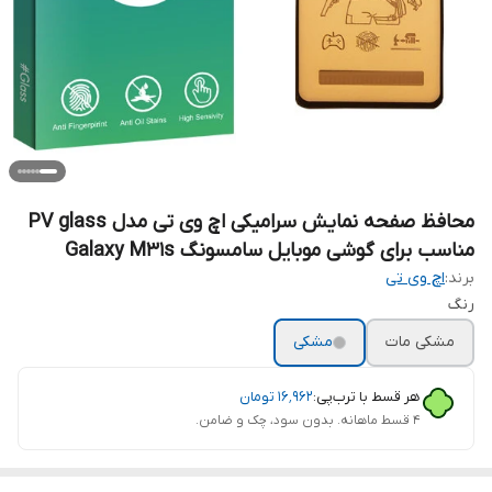
محافظ صفحه نمایش سرامیکی اچ وی تی مدل PV glass
مناسب برای گوشی موبایل سامسونگ Galaxy M31s
برند:
اچ وی تی
رنگ
مشکی مات
مشکی
هر قسط با ترب‌پی:
۱۶٬۹۶۲
تومان
۴ قسط ماهانه. بدون سود، چک و ضامن.