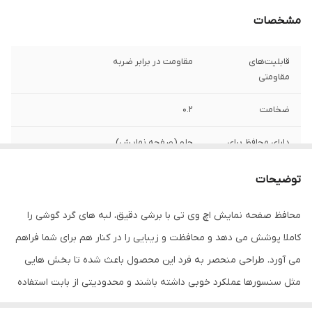
مشخصات
قابلیت‌های
مقاومت در برابر ضربه
مقاومتی
ضخامت
0.2
دارای محافظ برای
جلو (صفحه نمایش)
قسمت
توضیحات
ویژگی‌ها
قابلیت نصب آسان , 9H , جلوگیری از ایجاد خط
و خش , نصب بدون حباب , جلوگیری از
محافظ صفحه نمایش اچ وی تی با برشی دقیق، لبه های گرد گوشی را
انعکاس نور , مقاوم در برابر خط و خش ,
مقاوم در برابر چربی و اثرانگشت
کاملا پوشش می دهد و محافظت و زیبایی را در کنار هم برای شما فراهم
می آورد. طراحی منحصر به فرد این محصول باعث شده تا بخش هایی
مثل سنسورها عملکرد خوبی داشته باشند و محدودیتی از بابت استفاده
این محافظ نداشته باشید. گلس اچ وی تی به راحتی روی نمایشگر نصب