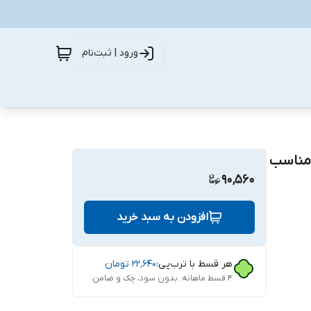
ورود | ثبت‌نام
ظ صفحه نمایش سرامیکی اچ وی تی مدل PV glass مناسب
90,560
افزودن به سبد خرید
هر قسط با ترب‌پی:
۲۲٬۶۴۰
تومان
۴ قسط ماهانه. بدون سود، چک و ضامن.