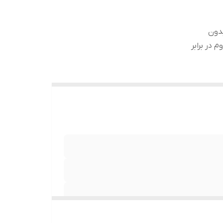
ب بدون
 در برابر
نصب بدون حباب , جلوگیری از انعکاس نور , مقاوم در برابر خط و