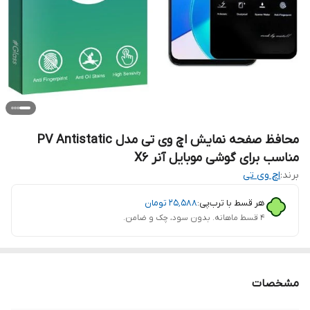
محافظ صفحه نمایش اچ وی تی مدل PV Antistatic
مناسب برای گوشی موبایل آنر X6
برند:
اچ وی تی
هر قسط با ترب‌پی:
۲۵٬۵۸۸
تومان
۴ قسط ماهانه. بدون سود، چک و ضامن.
مشخصات