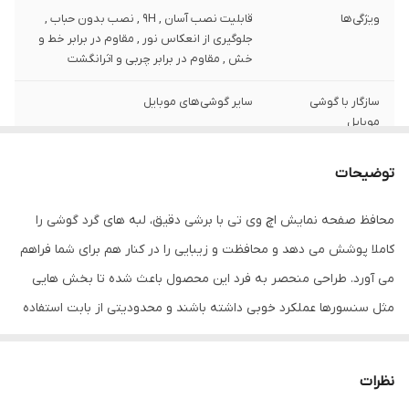
ویژگی‌ها
قابلیت نصب آسان , 9H , نصب بدون حباب ,
جلوگیری از انعکاس نور , مقاوم در برابر خط و
خش , مقاوم در برابر چربی و اثرانگشت
سازگار با گوشی
سایر گوشی‌های موبایل
موبایل
ضخامت
0.2
توضیحات
دارای محافظ برای
جلو (صفحه نمایش)
محافظ صفحه نمایش اچ وی تی با برشی دقیق، لبه های گرد گوشی را
قسمت
کاملا پوشش می دهد و محافظت و زیبایی را در کنار هم برای شما فراهم
رنگ
مشکی
می آورد. طراحی منحصر به فرد این محصول باعث شده تا بخش هایی
مثل سنسورها عملکرد خوبی داشته باشند و محدودیتی از بابت استفاده
این محافظ نداشته باشید. گلس اچ وی تی به راحتی روی نمایشگر نصب
می شود و پس از جداسازی نیز اثری از چسب روی نمایشگر باقی نخواهد
نظرات
ماند. لمس لبه های گرد این محصول حس خوبی را در شما ایجاد می کند.