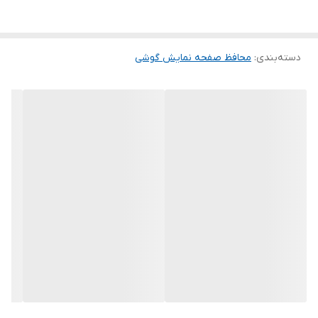
این گلس ضد خش باعث می شود تا شما بتوانید کیفیت اصلی صفحه
نمایش خود را حفظ نمایید و نهایت لذت را از کار کردن با آن ببرید. این
دسته‌بندی
:
محافظ صفحه نمایش گوشی
محافظ صفحه نمایش چربی گریز است و اثر انگشت شما را به خود جذب
نمیکند. اگر به دنبال محصولی با کیفیت هستید خرید این محافظ صفحه
نمایش را به شما پیشنهاد میکنیم.