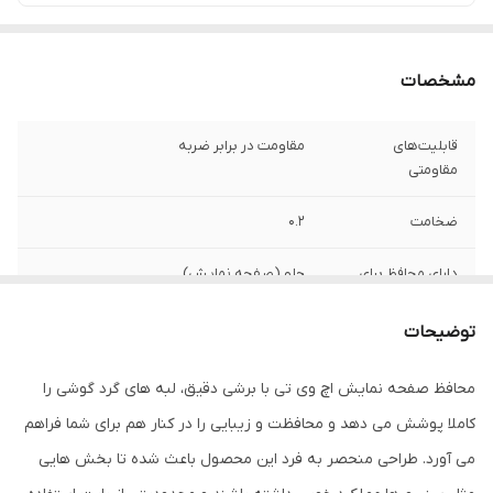
مشخصات
قابلیت‌های
مقاومت در برابر ضربه
مقاومتی
ضخامت
0.2
دارای محافظ برای
جلو (صفحه نمایش)
قسمت
توضیحات
ویژگی‌ها
قابلیت نصب آسان , 9H , جلوگیری از ایجاد خط
و خش , نصب بدون حباب , جلوگیری از
محافظ صفحه نمایش اچ وی تی با برشی دقیق، لبه های گرد گوشی را
انعکاس نور , مقاوم در برابر خط و خش ,
مقاوم در برابر چربی و اثرانگشت
کاملا پوشش می دهد و محافظت و زیبایی را در کنار هم برای شما فراهم
می آورد. طراحی منحصر به فرد این محصول باعث شده تا بخش هایی