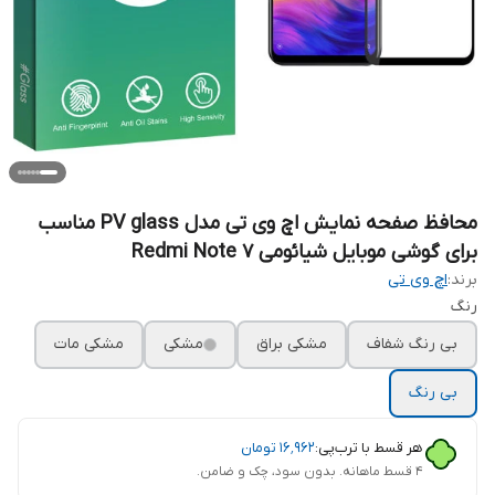
محافظ صفحه نمایش اچ وی تی مدل PV glass مناسب
برای گوشی موبایل شیائومی Redmi Note 7
برند:
اچ وی تی
رنگ
بی رنگ شفاف
مشکی براق
مشکی
مشکی مات
بی رنگ
هر قسط با ترب‌پی:
۱۶٬۹۶۲
تومان
۴ قسط ماهانه. بدون سود، چک و ضامن.