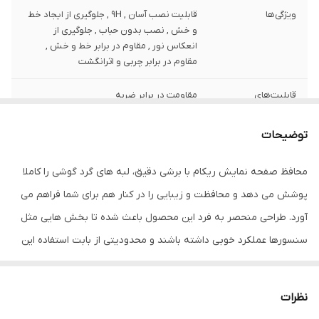
ویژگی‌ها
قابلیت نصب آسان , 9H , جلوگیری از ایجاد خط
و خش , نصب بدون حباب , جلوگیری از
انعکاس نور , مقاوم در برابر خط و خش ,
مقاوم در برابر چربی و اثرانگشت
قابلیت‌های
مقاومت در برابر ضربه
مقاومتی
توضیحات
ضخامت
0.2
محافظ صفحه نمایش ریکام با برشی دقیق، لبه های گرد گوشی را کاملا
دارای محافظ برای
جلو (صفحه نمایش)
قسمت
پوشش می دهد و محافظت و زیبایی را در کنار هم برای شما فراهم می
آورد. طراحی منحصر به فرد این محصول باعث شده تا بخش هایی مثل
رنگ
مشکی
سنسورها عملکرد خوبی داشته باشند و محدودیتی از بابت استفاده این
محافظ نداشته باشید. گلس ریکام به راحتی روی نمایشگر نصب می
شود و پس از جداسازی نیز اثری از چسب روی نمایشگر باقی نخواهد
نظرات
ماند. لمس لبه های گرد این محصول حس خوبی را در شما ایجاد می کند.