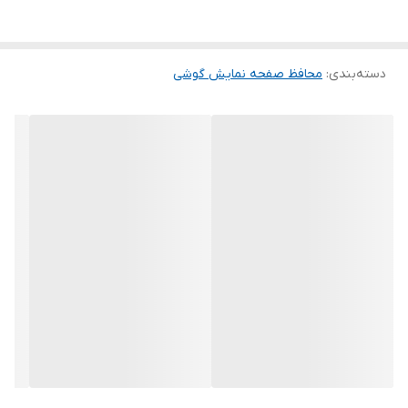
این گلس ضد خش باعث می شود تا شما بتوانید کیفیت اصلی صفحه
نمایش خود را حفظ نمایید و نهایت لذت را از کار کردن با آن ببرید. این
دسته‌بندی
:
محافظ صفحه نمایش گوشی
محافظ صفحه نمایش چربی گریز است و اثر انگشت شما را به خود جذب
نمیکند. اگر به دنبال محصولی با کیفیت هستید خرید این محافظ صفحه
نمایش را به شما پیشنهاد میکنیم.