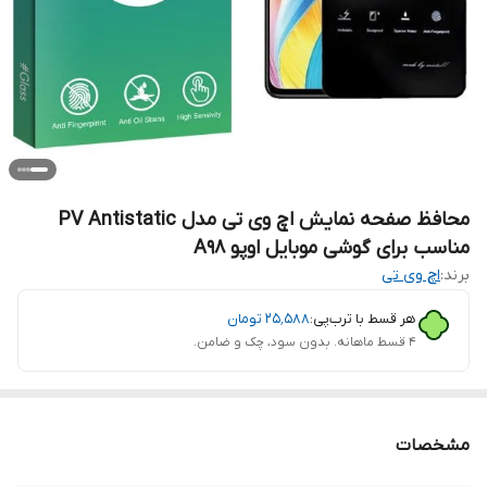
محافظ صفحه نمایش اچ وی تی مدل PV Antistatic
مناسب برای گوشی موبایل اوپو A98
برند:
اچ وی تی
هر قسط با ترب‌پی:
۲۵٬۵۸۸
تومان
۴ قسط ماهانه. بدون سود، چک و ضامن.
مشخصات