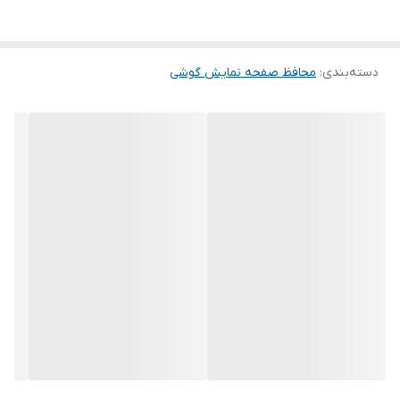
این گلس ضد خش باعث می شود تا شما بتوانید کیفیت اصلی صفحه
نمایش خود را حفظ نمایید و نهایت لذت را از کار کردن با آن ببرید. این
دسته‌بندی
:
محافظ صفحه نمایش گوشی
محافظ صفحه نمایش چربی گریز است و اثر انگشت شما را به خود جذب
نمیکند. اگر به دنبال محصولی با کیفیت هستید خرید این محافظ صفحه
نمایش را به شما پیشنهاد میکنیم.