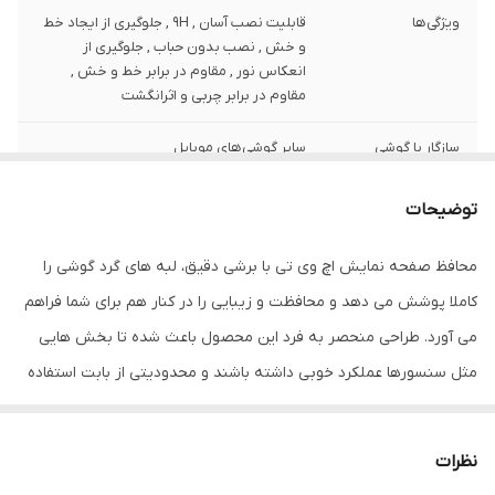
ویژگی‌ها
قابلیت نصب آسان , 9H , جلوگیری از ایجاد خط
و خش , نصب بدون حباب , جلوگیری از
انعکاس نور , مقاوم در برابر خط و خش ,
مقاوم در برابر چربی و اثرانگشت
سازگار با گوشی
سایر گوشی‌های موبایل
موبایل
توضیحات
ضخامت
0.2
محافظ صفحه نمایش اچ وی تی با برشی دقیق، لبه های گرد گوشی را
دارای محافظ برای
جلو (صفحه نمایش)
قسمت
کاملا پوشش می دهد و محافظت و زیبایی را در کنار هم برای شما فراهم
می آورد. طراحی منحصر به فرد این محصول باعث شده تا بخش هایی
رنگ
مشکی
مثل سنسورها عملکرد خوبی داشته باشند و محدودیتی از بابت استفاده
این محافظ نداشته باشید. گلس اچ وی تی به راحتی روی نمایشگر نصب
می شود و پس از جداسازی نیز اثری از چسب روی نمایشگر باقی نخواهد
نظرات
ماند. لمس لبه های گرد این محصول حس خوبی را در شما ایجاد می کند.