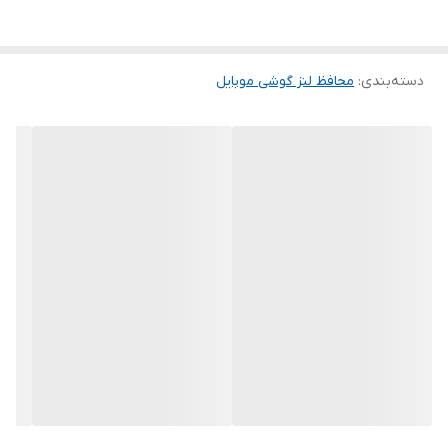
گوشی نصب می شود و از آن در مقابل ضربه و خط و خش محافظت می
کند.این محافظ لنز با طراحی منحصر به فرد، سبک و برش های نرمی دارد.
دسته‌بندی
:
محافظ لنز گوشی موبایل
در این محافظ لایه بسیار نازکی از شیشه بر روی دوربین گوشی قرار
میگیرد که هیچ تاثیری بر روی کیفیت عکس نداشته