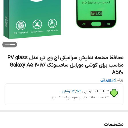
محافظ صفحه نمایش سرامیکی اچ وی تی مدل PV glass
مناسب برای گوشی موبایل سامسونگ Galaxy A5 2017/
A520
برند:
اچ وی تی
هر قسط با ترب‌پی:
۱۶٬۹۶۲
تومان
۴ قسط ماهانه. بدون سود، چک و ضامن.
مشخصات