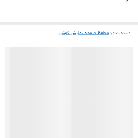
ماند. لمس لبه های گرد این محصول حس خوبی را در شما ایجاد می کند.
این گلس ضد خش باعث می شود تا شما بتوانید کیفیت اصلی صفحه
نمایش خود را حفظ نمایید و نهایت لذت را از کار کردن با آن ببرید. این
دسته‌بندی
:
محافظ صفحه نمایش گوشی
محافظ صفحه نمایش چربی گریز است و اثر انگشت شما را به خود جذب
نمیکند. اگر به دنبال محصولی با کیفیت هستید خرید این محافظ صفحه
نمایش را به شما پیشنهاد میکنیم.