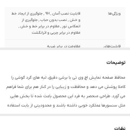
ویژگی‌ها
قابلیت نصب آسان , 9H , جلوگیری از ایجاد خط
و خش , نصب بدون حباب , جلوگیری از
انعکاس نور , مقاوم در برابر خط و خش ,
مقاوم در برابر چربی و اثرانگشت
قابلیت‌های
مقاومت در برابر ضربه
مقاومتی
توضیحات
ضخامت
0.2
محافظ صفحه نمایش اچ وی تی با برشی دقیق، لبه های گرد گوشی را
دارای محافظ برای
جلو (صفحه نمایش)
قسمت
کاملا پوشش می دهد و محافظت و زیبایی را در کنار هم برای شما فراهم
می آورد. طراحی منحصر به فرد این محصول باعث شده تا بخش هایی
رنگ
مشکی
مثل سنسورها عملکرد خوبی داشته باشند و محدودیتی از بابت استفاده
این محافظ نداشته باشید. گلس اچ وی تی به راحتی روی نمایشگر نصب
می شود و پس از جداسازی نیز اثری از چسب روی نمایشگر باقی نخواهد
نظرات