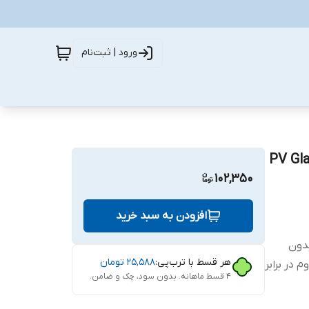
ورود | ثبت‌نام
ی تی مدل PV GlassSuper
102,350
افزودن به سبد خرید
ب بدون
هر قسط با ترب‌پی:
۲۵٬۵۸۸
تومان
 در برابر
۴ قسط ماهانه. بدون سود، چک و ضامن.