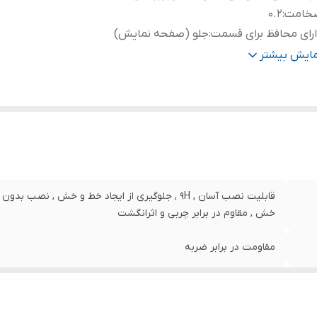
خامت
:
0.2
رای محافظ برای قسمت
:
جلو (صفحه نمایش)
نگ
:
مشکی
مایش بیشتر
قابلیت نصب آسان , 9H , جلوگیری از ایجاد خط و خش , 
خش , مقاوم در برابر چربی و اثرانگشت
مقاومت در برابر ضربه
0.2
جلو (صفحه نمایش)