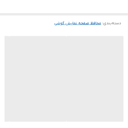
این گلس ضد خش باعث می شود تا شما بتوانید کیفیت اصلی صفحه
نمایش خود را حفظ نمایید و نهایت لذت را از کار کردن با آن ببرید. این
دسته‌بندی
:
محافظ صفحه نمایش گوشی
محافظ صفحه نمایش چربی گریز است و اثر انگشت شما را به خود جذب
نمیکند. اگر به دنبال محصولی با کیفیت هستید خرید این محافظ صفحه
نمایش را به شما پیشنهاد میکنیم.