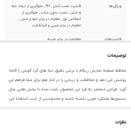
ویژگی‌ها
قابلیت نصب آسان , 9H , جلوگیری از ایجاد خط
و خش , نصب بدون حباب , جلوگیری از
انعکاس نور , مقاوم در برابر خط و خش ,
مقاوم در برابر چربی و اثرانگشت
قابلیت‌های
مقاومت در برابر ضربه
مقاومتی
توضیحات
ضخامت
0.2
محافظ صفحه نمایش ریکام با برشی دقیق، لبه های گرد گوشی را کاملا
دارای محافظ برای
جلو (صفحه نمایش)
قسمت
پوشش می دهد و محافظت و زیبایی را در کنار هم برای شما فراهم می
آورد. طراحی منحصر به فرد این محصول باعث شده تا بخش هایی مثل
رنگ
بی رنگ شفاف
سنسورها عملکرد خوبی داشته باشند و محدودیتی از بابت استفاده این
محافظ نداشته باشید. گلس ریکام به راحتی روی نمایشگر نصب می
شود و پس از جداسازی نیز اثری از چسب روی نمایشگر باقی نخواهد
نظرات
ماند. لمس لبه های گرد این محصول حس خوبی را در شما ایجاد می کند.