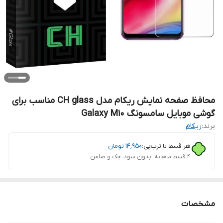
محافظ صفحه نمایش ریکام مدل CH glass مناسب برای
گوشی موبایل سامسونگ Galaxy M10
برند:
ریکام
هر قسط با ترب‌پی:
۱۴٬۹۵۰
تومان
۴ قسط ماهانه. بدون سود، چک و ضامن.
مشخصات