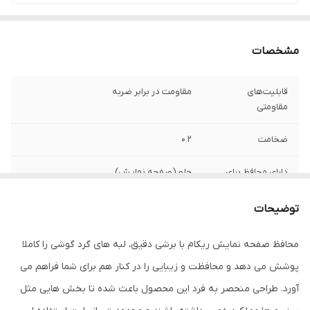
مشخصات
قابلیت‌های
مقاومت در برابر ضربه
مقاومتی
ضخامت
0.2
دارای محافظ برای
جلو (صفحه نمایش)
قسمت
توضیحات
ویژگی‌ها
قابلیت نصب آسان , 9H , جلوگیری از ایجاد خط
و خش , نصب بدون حباب , جلوگیری از
محافظ صفحه نمایش ریکام با برشی دقیق، لبه های گرد گوشی را کاملا
انعکاس نور , مقاوم در برابر خط و خش ,
مقاوم در برابر چربی و اثرانگشت
پوشش می دهد و محافظت و زیبایی را در کنار هم برای شما فراهم می
آورد. طراحی منحصر به فرد این محصول باعث شده تا بخش هایی مثل