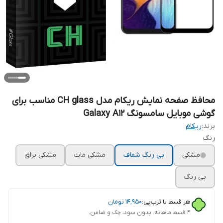
محافظ صفحه نمایش ریکام مدل CH glass مناسب برای
گوشی موبایل سامسونگ Galaxy A12
برند:
ریکام
رنگ
مشکی
بی رنگ شفاف
مشکی مات
مشکی براق
بی رنگ
هر قسط با ترب‌پی:
۱۴٬۹۵۰
تومان
۴ قسط ماهانه. بدون سود، چک و ضامن.