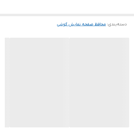
گلس ضد خش باعث می شود تا شما بتوانید کیفیت اصلی صفحه
نمایش خود را حفظ نمایید و نهایت لذت را از کار کردن با آن ببرید. این
دسته‌بندی
:
محافظ صفحه نمایش گوشی
محافظ صفحه نمایش چربی گریز است و اثر انگشت شما را به خود جذب
نمیکند. اگر به دنبال محصولی با کیفیت هستید خرید این محافظ صفحه
نمایش را به شما پیشنهاد میکنیم.