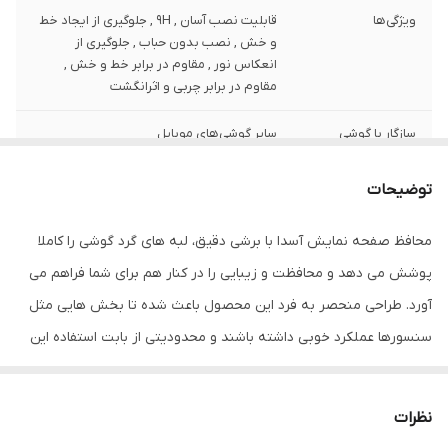
ویژگی‌ها
قابلیت نصب آسان , 9H , جلوگیری از ایجاد خط
و خش , نصب بدون حباب , جلوگیری از
انعکاس نور , مقاوم در برابر خط و خش ,
مقاوم در برابر چربی و اثرانگشت
سازگار با گوشی
سایر گوشی‌های موبایل
موبایل
توضیحات
ضخامت
0.2
محافظ صفحه نمایش آسدا با برشی دقیق، لبه های گرد گوشی را کاملا
دارای محافظ برای
جلو (صفحه نمایش)
قسمت
پوشش می دهد و محافظت و زیبایی را در کنار هم برای شما فراهم می
آورد. طراحی منحصر به فرد این محصول باعث شده تا بخش هایی مثل
رنگ
بی رنگ شفاف
سنسورها عملکرد خوبی داشته باشند و محدودیتی از بابت استفاده این
محافظ نداشته باشید. گلس آسدا به راحتی روی نمایشگر نصب می شود
و پس از جداسازی نیز اثری از چسب روی نمایشگر باقی نخواهد ماند.
نظرات
لمس لبه های گرد این محصول حس خوبی را در شما ایجاد می کند. این