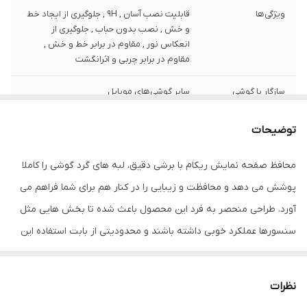
ویژگی‌ها
قابلیت نصب آسان , 9H , جلوگیری از ایجاد خط
و خش , نصب بدون حباب , جلوگیری از
انعکاس نور , مقاوم در برابر خط و خش ,
مقاوم در برابر چربی و اثرانگشت
سازگار با گوشی
سایر گوشی‌های موبایل
موبایل
توضیحات
ضخامت
0.2
محافظ صفحه نمایش ریکام با برشی دقیق، لبه های گرد گوشی را کاملا
دارای محافظ برای
جلو (صفحه نمایش)
قسمت
پوشش می دهد و محافظت و زیبایی را در کنار هم برای شما فراهم می
آورد. طراحی منحصر به فرد این محصول باعث شده تا بخش هایی مثل
رنگ
مشکی
سنسورها عملکرد خوبی داشته باشند و محدودیتی از بابت استفاده این
محافظ نداشته باشید. گلس ریکام به راحتی روی نمایشگر نصب می
شود و پس از جداسازی نیز اثری از چسب روی نمایشگر باقی نخواهد
نظرات
ماند. لمس لبه های گرد این محصول حس خوبی را در شما ایجاد می کند.