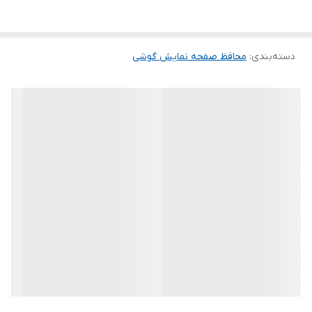
این گلس ضد خش باعث می شود تا شما بتوانید کیفیت اصلی صفحه
نمایش خود را حفظ نمایید و نهایت لذت را از کار کردن با آن ببرید. این
دسته‌بندی
:
محافظ صفحه نمایش گوشی
محافظ صفحه نمایش چربی گریز است و اثر انگشت شما را به خود جذب
نمیکند. اگر به دنبال محصولی با کیفیت هستید خرید این محافظ صفحه
نمایش را به شما پیشنهاد میکنیم.