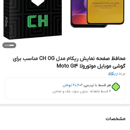
محافظ صفحه نمایش ریکام مدل CH OG مناسب برای
گوشی موبایل موتورولا Moto G14
برند:
ریکام
هر قسط با ترب‌پی:
۲۰٬۶۰۲
تومان
۴ قسط ماهانه. بدون سود، چک و ضامن.
مشخصات