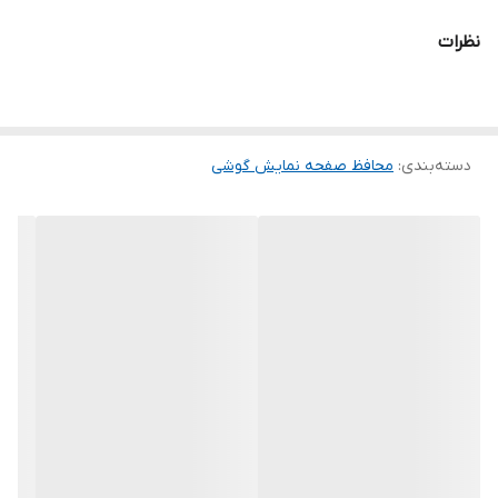
شود و پس از جداسازی نیز اثری از چسب روی نمایشگر باقی نخواهد
نظرات
ماند. لمس لبه های گرد این محصول حس خوبی را در شما ایجاد می کند.
این گلس ضد خش باعث می شود تا شما بتوانید کیفیت اصلی صفحه
نمایش خود را حفظ نمایید و نهایت لذت را از کار کردن با آن ببرید. این
دسته‌بندی
:
محافظ صفحه نمایش گوشی
محافظ صفحه نمایش چربی گریز است و اثر انگشت شما را به خود جذب
نمیکند. اگر به دنبال محصولی با کیفیت هستید خرید این محافظ صفحه
نمایش را به شما پیشنهاد میکنیم.