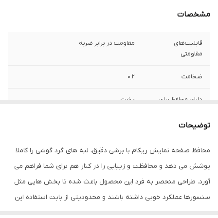
مشخصات
قابلیت‌های
مقاومت در برابر ضربه
مقاومتی
ضخامت
0.2
دارای محافظ برای
پشت
قسمت
توضیحات
ویژگی‌ها
قابلیت نصب آسان , 9H , جلوگیری از ایجاد خط
و خش , نصب بدون حباب , جلوگیری از
محافظ صفحه نمایش ریکام با برشی دقیق، لبه های گرد گوشی را کاملا
انعکاس نور , مقاوم در برابر خط و خش ,
مقاوم در برابر چربی و اثرانگشت
پوشش می دهد و محافظت و زیبایی را در کنار هم برای شما فراهم می
آورد. طراحی منحصر به فرد این محصول باعث شده تا بخش هایی مثل
سنسورها عملکرد خوبی داشته باشند و محدودیتی از بابت استفاده این
محافظ نداشته باشید. گلس ریکام به راحتی روی نمایشگر نصب می