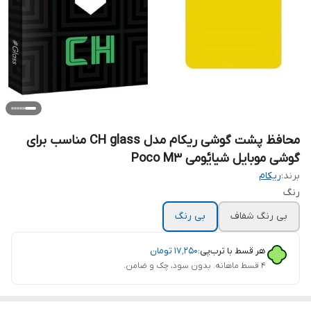
محافظ پشت گوشی ریکام مدل CH glass مناسب برای
گوشی موبایل شیایٔومی Poco M3
برند:
ریکام
رنگ
بی رنگ شفاف
بی رنگ
هر قسط با ترب‌پی:
۱۷٬۲۵۰
تومان
۴ قسط ماهانه. بدون سود، چک و ضامن.