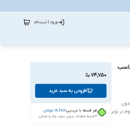
ورود | ثبت‌نام
شیشه ای ریکام مدل CH Glass مناسب
74,750
افزودن به سبد خرید
ب بدون
هر قسط با ترب‌پی:
۱۸٬۶۸۸
تومان
 در برابر
۴ قسط ماهانه. بدون سود، چک و ضامن.