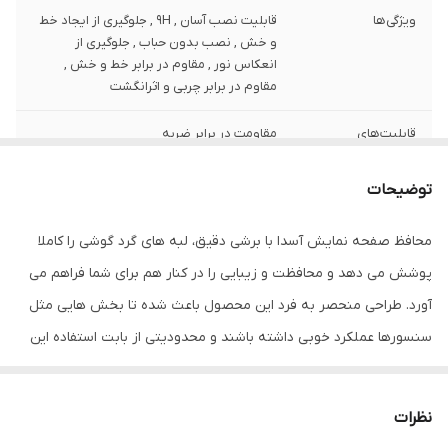
ویژگی‌ها
قابلیت نصب آسان , 9H , جلوگیری از ایجاد خط
و خش , نصب بدون حباب , جلوگیری از
انعکاس نور , مقاوم در برابر خط و خش ,
مقاوم در برابر چربی و اثرانگشت
قابلیت‌های
مقاومت در برابر ضربه
مقاومتی
توضیحات
ضخامت
0.2
محافظ صفحه نمایش آسدا با برشی دقیق، لبه های گرد گوشی را کاملا
دارای محافظ برای
جلو (صفحه نمایش)
قسمت
پوشش می دهد و محافظت و زیبایی را در کنار هم برای شما فراهم می
آورد. طراحی منحصر به فرد این محصول باعث شده تا بخش هایی مثل
رنگ
بی رنگ
سنسورها عملکرد خوبی داشته باشند و محدودیتی از بابت استفاده این
محافظ نداشته باشید. گلس آسدا به راحتی روی نمایشگر نصب می شود
و پس از جداسازی نیز اثری از چسب روی نمایشگر باقی نخواهد ماند.
نظرات
لمس لبه های گرد این محصول حس خوبی را در شما ایجاد می کند. این