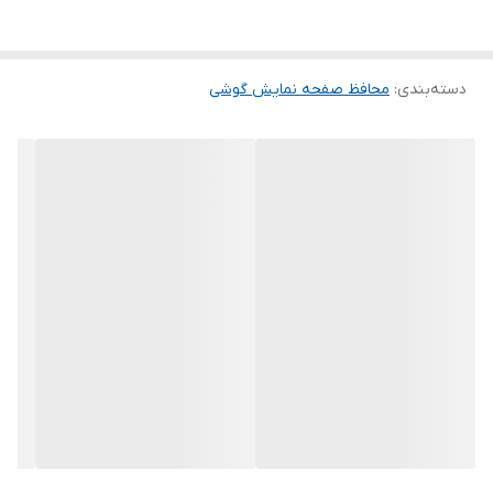
گلس ضد خش باعث می شود تا شما بتوانید کیفیت اصلی صفحه
نمایش خود را حفظ نمایید و نهایت لذت را از کار کردن با آن ببرید. این
دسته‌بندی
:
محافظ صفحه نمایش گوشی
محافظ صفحه نمایش چربی گریز است و اثر انگشت شما را به خود جذب
نمیکند. اگر به دنبال محصولی با کیفیت هستید خرید این محافظ صفحه
نمایش را به شما پیشنهاد میکنیم.