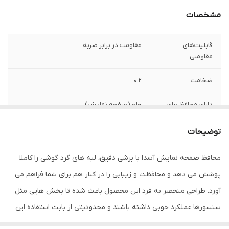
مشخصات
قابلیت‌های
مقاومت در برابر ضربه
مقاومتی
ضخامت
0.2
دارای محافظ برای
جلو (صفحه نمایش)
قسمت
توضیحات
ویژگی‌ها
قابلیت نصب آسان , 9H , جلوگیری از ایجاد خط
و خش , نصب بدون حباب , جلوگیری از
محافظ صفحه نمایش آسدا با برشی دقیق، لبه های گرد گوشی را کاملا
انعکاس نور , مقاوم در برابر خط و خش ,
مقاوم در برابر چربی و اثرانگشت
پوشش می دهد و محافظت و زیبایی را در کنار هم برای شما فراهم می
آورد. طراحی منحصر به فرد این محصول باعث شده تا بخش هایی مثل
سنسورها عملکرد خوبی داشته باشند و محدودیتی از بابت استفاده این
محافظ نداشته باشید. گلس آسدا به راحتی روی نمایشگر نصب می شود