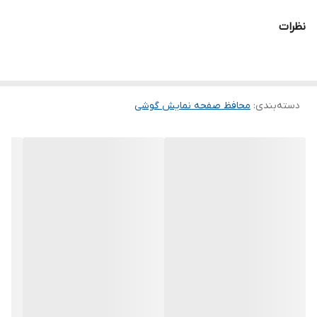
و پس از جداسازی نیز اثری از چسب روی نمایشگر باقی نخواهد ماند.
نظرات
لمس لبه های گرد این محصول حس خوبی را در شما ایجاد می کند. این
گلس ضد خش باعث می شود تا شما بتوانید کیفیت اصلی صفحه
نمایش خود را حفظ نمایید و نهایت لذت را از کار کردن با آن ببرید. این
دسته‌بندی
:
محافظ صفحه نمایش گوشی
محافظ صفحه نمایش چربی گریز است و اثر انگشت شما را به خود جذب
نمیکند. اگر به دنبال محصولی با کیفیت هستید خرید این محافظ صفحه
نمایش را به شما پیشنهاد میکنیم.